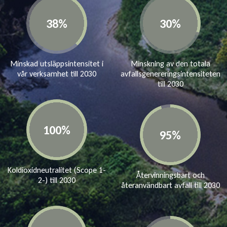
Minskad utsläppsintensitet i
Minskning av den totala
vår verksamhet till 2030
avfallsgenereringsintensiteten
till 2030
Koldioxidneutralitet (Scope 1-
Återvinningsbart och
2-) ​till 2030​
återanvändbart avfall till 2030