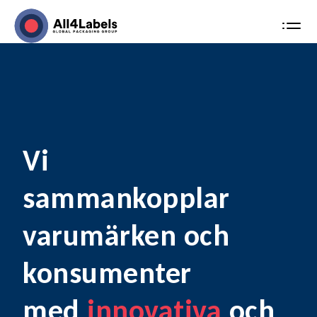
Skip
to
MENÚ
content
Vi
sammankopplar
varumärken och
konsumenter
med
innovativa
och