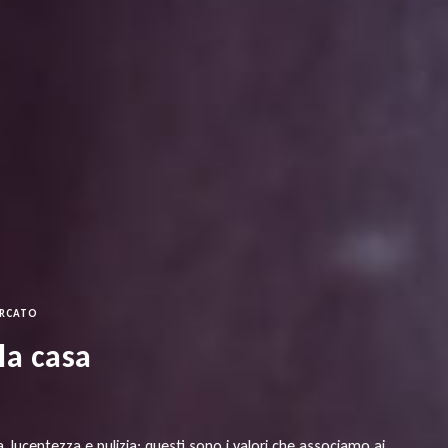
ERCATO
la casa
, lucentezza e pulizia: questi sono i valori che associamo ai