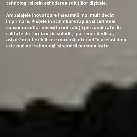
tehnologii și prin extinderea soluțiilor digitale.
Ambalajele inovatoare înseamnă mai mult decât
imprimare. Piețele în schimbare rapidă și cerințele
consumatorilor necesită noi soluții personalizate. În
calitate de furnizor de soluții și partener dedicat,
asigurăm o flexibilitate maximă, oferind în același timp
cele mai noi tehnologii și servicii personalizate.